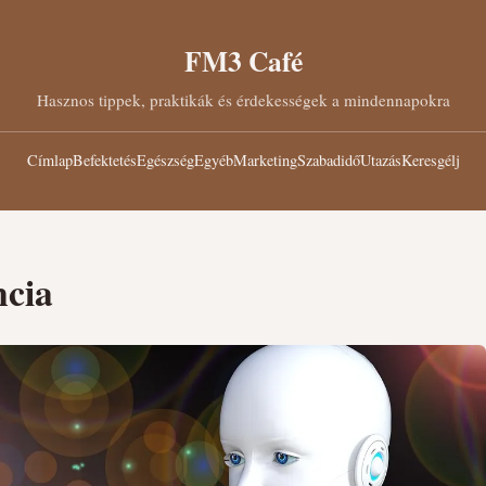
FM3 Café
Hasznos tippek, praktikák és érdekességek a mindennapokra
Címlap
Befektetés
Egészség
Egyéb
Marketing
Szabadidő
Utazás
Keresgélj
ncia