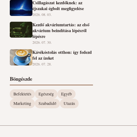
Csillagászat kezdőknek: az
éjszakai égbolt megfigyelése
2026. 08. 03.
Kezdő akváriumtartás: az első
akvárium beindítása lépésről
lépésre
2026. 07. 30.
Kávékóstolás otthon: így fedezd
fel az ízeket
2026. 07. 28.
Böngészde
Befektetés
Egészség
Egyéb
Marketing
Szabadidő
Utazás