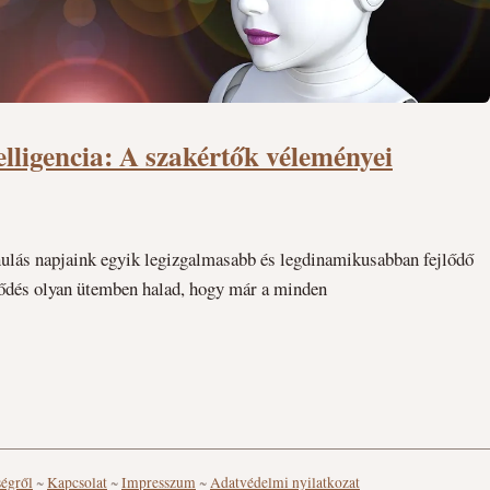
lligencia: A szakértők véleményei
anulás napjaink egyik legizgalmasabb és legdinamikusabban fejlődő
jlődés olyan ütemben halad, hogy már a minden
ségről
~
Kapcsolat
~
Impresszum
~
Adatvédelmi nyilatkozat