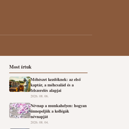
Most írtuk
Méhészet kezdőknek: az első
kaptár, a méhcsalád és a
felszerelés alapjai
2026. 08. 06.
Névnap a munkahelyen: hogyan
ünnepeljük a kollégák
névnapját
2026. 08. 04.