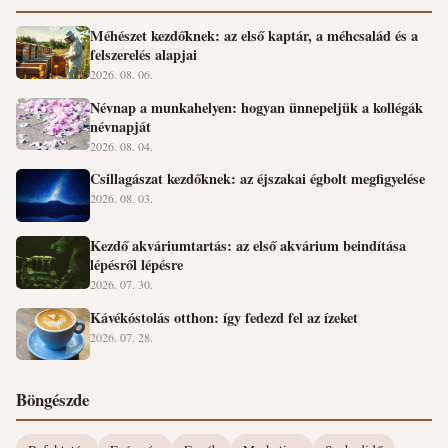
Méhészet kezdőknek: az első kaptár, a méhcsalád és a
felszerelés alapjai
2026. 08. 06.
Névnap a munkahelyen: hogyan ünnepeljük a kollégák
névnapját
2026. 08. 04.
Csillagászat kezdőknek: az éjszakai égbolt megfigyelése
2026. 08. 03.
Kezdő akváriumtartás: az első akvárium beindítása
lépésről lépésre
2026. 07. 30.
Kávékóstolás otthon: így fedezd fel az ízeket
2026. 07. 28.
Böngészde