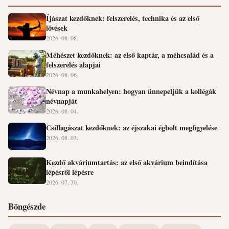
Íjászat kezdőknek: felszerelés, technika és az első
lövések
2026. 08. 08.
Méhészet kezdőknek: az első kaptár, a méhcsalád és a
felszerelés alapjai
2026. 08. 06.
Névnap a munkahelyen: hogyan ünnepeljük a kollégák
névnapját
2026. 08. 04.
Csillagászat kezdőknek: az éjszakai égbolt megfigyelése
2026. 08. 03.
Kezdő akváriumtartás: az első akvárium beindítása
lépésről lépésre
2026. 07. 30.
Böngészde