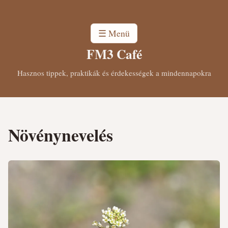
☰ Menü
FM3 Café
Hasznos tippek, praktikák és érdekességek a mindennapokra
Növénynevelés