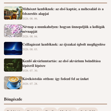
Méhészet kezdőknek: az első kaptár, a méhcsalád és a
felszerelés alapjai
2026. 08. 06.
Névnap a munkahelyen: hogyan ünnepeljük a kollégák
névnapját
2026. 08. 04.
Csillagászat kezdőknek: az éjszakai égbolt megfigyelése
2026. 08. 03.
Kezdő akváriumtartás: az első akvárium beindítása
lépésről lépésre
2026. 07. 30.
Kávékóstolás otthon: így fedezd fel az ízeket
2026. 07. 28.
Böngészde