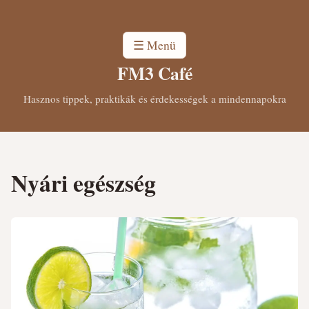
☰ Menü
FM3 Café
Hasznos tippek, praktikák és érdekességek a mindennapokra
Nyári egészség