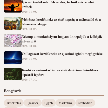
Íjászat kezdőknek: felszerelés, technika és az első
lövések
2026. 08. 08.
Méhészet kezdőknek: az első kaptár, a méhcsalád és a
felszerelés alapjai
2026. 08. 06.
Névnap a munkahelyen: hogyan ünnepeljük a kollégák
névnapját
2026. 08. 04.
Csillagászat kezdőknek: az éjszakai égbolt megfigyelése
2026. 08. 03.
Kezdő akváriumtartás: az első akvárium beindítása
lépésről lépésre
2026. 07. 30.
Böngészde
Befektetés
Egészség
Egyéb
Marketing
Szabadidő