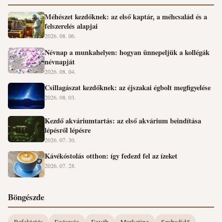
Méhészet kezdőknek: az első kaptár, a méhcsalád és a
felszerelés alapjai
2026. 08. 06.
Névnap a munkahelyen: hogyan ünnepeljük a kollégák
névnapját
2026. 08. 04.
Csillagászat kezdőknek: az éjszakai égbolt megfigyelése
2026. 08. 03.
Kezdő akváriumtartás: az első akvárium beindítása
lépésről lépésre
2026. 07. 30.
Kávékóstolás otthon: így fedezd fel az ízeket
2026. 07. 28.
Böngészde
Befektetés
Egészség
Egyéb
Marketing
Szabadidő