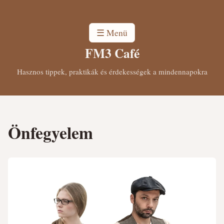
☰ Menü
FM3 Café
Hasznos tippek, praktikák és érdekességek a mindennapokra
Önfegyelem