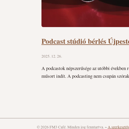
Podcast stúdió bérlés Újpest
2025. 12. 26.
A podcastok népszerűsége az utóbbi években r
műsort indít. A podcasting nem csupán szórak
© 2026 FM3 Café. Minden jog fenntartva.
~
A szerkesztő