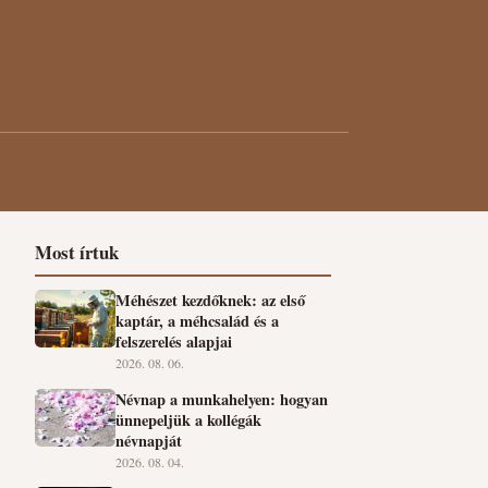
Most írtuk
Méhészet kezdőknek: az első
kaptár, a méhcsalád és a
felszerelés alapjai
2026. 08. 06.
Névnap a munkahelyen: hogyan
ünnepeljük a kollégák
névnapját
2026. 08. 04.