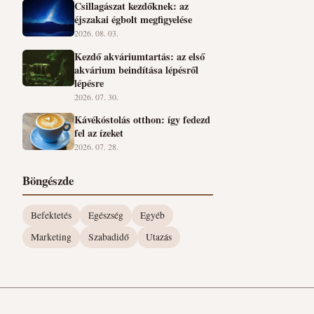
Csillagászat kezdőknek: az
éjszakai égbolt megfigyelése
2026. 08. 03.
Kezdő akváriumtartás: az első
akvárium beindítása lépésről
lépésre
2026. 07. 30.
Kávékóstolás otthon: így fedezd
fel az ízeket
2026. 07. 28.
Böngészde
Befektetés
Egészség
Egyéb
Marketing
Szabadidő
Utazás