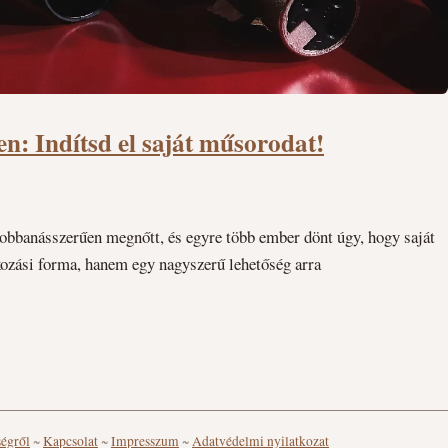
en: Indítsd el saját műsorodat!
obbanásszerűen megnőtt, és egyre több ember dönt úgy, hogy saját
ozási forma, hanem egy nagyszerű lehetőség arra
ségről
~
Kapcsolat
~
Impresszum
~
Adatvédelmi nyilatkozat