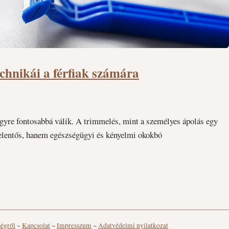
echnikái a férfiak számára
egyre fontosabbá válik. A trimmelés, mint a személyes ápolás egy
elentős, hanem egészségügyi és kényelmi okokbó
ségről
~
Kapcsolat
~
Impresszum
~
Adatvédelmi nyilatkozat