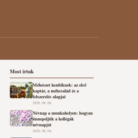
Most írtuk
Méhészet kezdőknek: az első
kaptár, a méhcsalád és a
felszerelés alapjai
2026. 08. 06.
Névnap a munkahelyen: hogyan
ünnepeljük a kollégák
névnapját
2026. 08. 04.