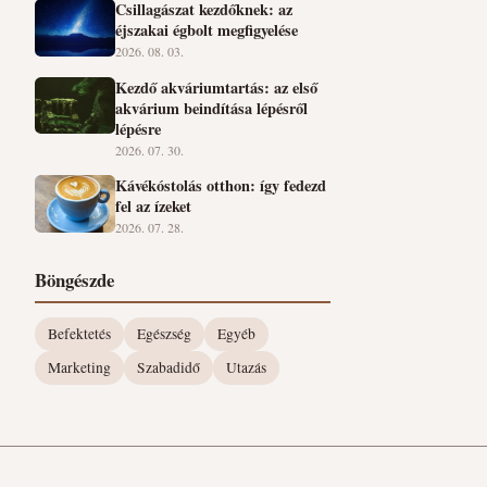
Csillagászat kezdőknek: az
éjszakai égbolt megfigyelése
2026. 08. 03.
Kezdő akváriumtartás: az első
akvárium beindítása lépésről
lépésre
2026. 07. 30.
Kávékóstolás otthon: így fedezd
fel az ízeket
2026. 07. 28.
Böngészde
Befektetés
Egészség
Egyéb
Marketing
Szabadidő
Utazás