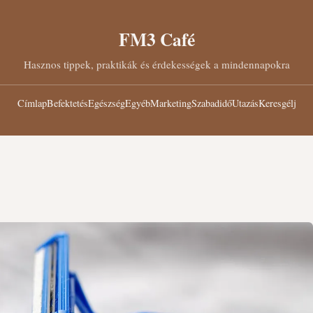
FM3 Café
Hasznos tippek, praktikák és érdekességek a mindennapokra
Címlap
Befektetés
Egészség
Egyéb
Marketing
Szabadidő
Utazás
Keresgélj