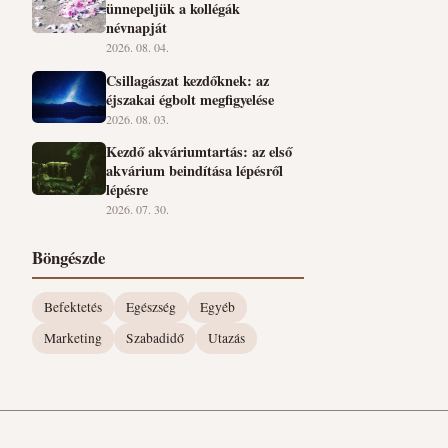
ünnepeljük a kollégák
névnapját
2026. 08. 04.
Csillagászat kezdőknek: az
éjszakai égbolt megfigyelése
2026. 08. 03.
Kezdő akváriumtartás: az első
akvárium beindítása lépésről
lépésre
2026. 07. 30.
Böngészde
Befektetés
Egészség
Egyéb
Marketing
Szabadidő
Utazás