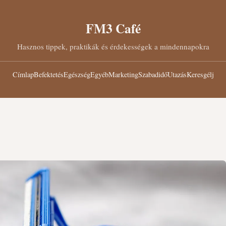
FM3 Café
Hasznos tippek, praktikák és érdekességek a mindennapokra
Címlap
Befektetés
Egészség
Egyéb
Marketing
Szabadidő
Utazás
Keresgélj