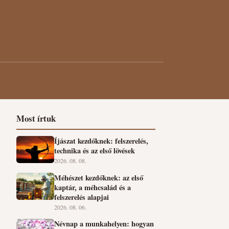
Most írtuk
Íjászat kezdőknek: felszerelés,
technika és az első lövések
2026. 08. 08.
Méhészet kezdőknek: az első
kaptár, a méhcsalád és a
felszerelés alapjai
2026. 08. 06.
Névnap a munkahelyen: hogyan