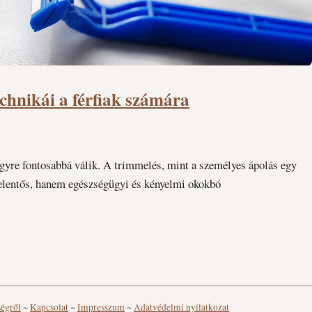
echnikái a férfiak számára
egyre fontosabbá válik. A trimmelés, mint a személyes ápolás egy
elentős, hanem egészségügyi és kényelmi okokbó
ségről
~
Kapcsolat
~
Impresszum
~
Adatvédelmi nyilatkozat