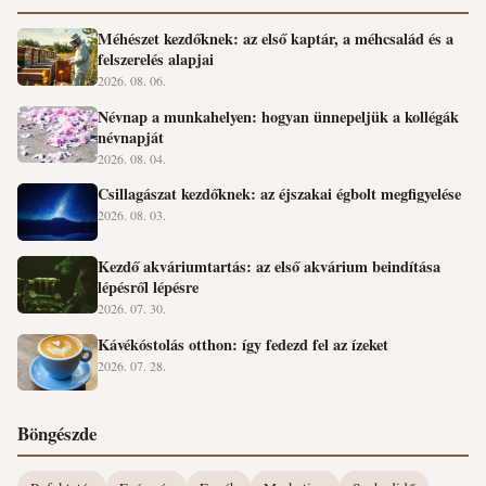
Méhészet kezdőknek: az első kaptár, a méhcsalád és a
felszerelés alapjai
2026. 08. 06.
Névnap a munkahelyen: hogyan ünnepeljük a kollégák
névnapját
2026. 08. 04.
Csillagászat kezdőknek: az éjszakai égbolt megfigyelése
2026. 08. 03.
Kezdő akváriumtartás: az első akvárium beindítása
lépésről lépésre
2026. 07. 30.
Kávékóstolás otthon: így fedezd fel az ízeket
2026. 07. 28.
Böngészde