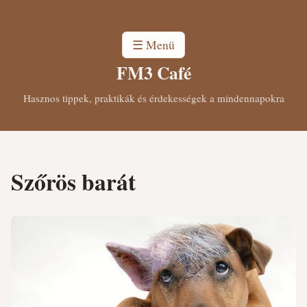
☰ Menü
FM3 Café
Hasznos tippek, praktikák és érdekességek a mindennapokra
Szőrös barát