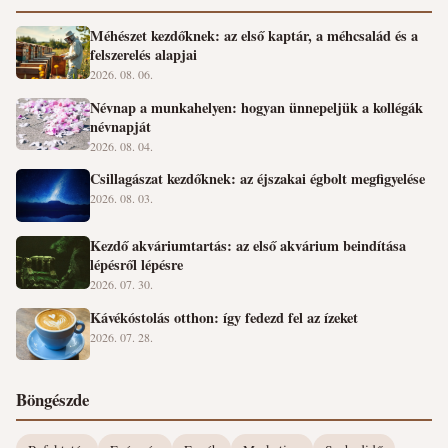
Méhészet kezdőknek: az első kaptár, a méhcsalád és a
felszerelés alapjai
2026. 08. 06.
Névnap a munkahelyen: hogyan ünnepeljük a kollégák
névnapját
2026. 08. 04.
Csillagászat kezdőknek: az éjszakai égbolt megfigyelése
2026. 08. 03.
Kezdő akváriumtartás: az első akvárium beindítása
lépésről lépésre
2026. 07. 30.
Kávékóstolás otthon: így fedezd fel az ízeket
2026. 07. 28.
Böngészde