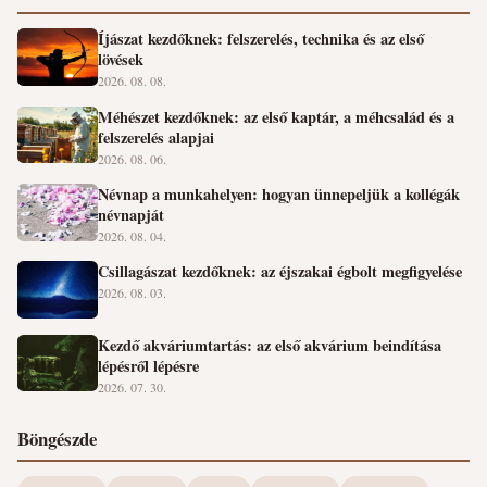
Íjászat kezdőknek: felszerelés, technika és az első
lövések
2026. 08. 08.
Méhészet kezdőknek: az első kaptár, a méhcsalád és a
felszerelés alapjai
2026. 08. 06.
Névnap a munkahelyen: hogyan ünnepeljük a kollégák
névnapját
2026. 08. 04.
Csillagászat kezdőknek: az éjszakai égbolt megfigyelése
2026. 08. 03.
Kezdő akváriumtartás: az első akvárium beindítása
lépésről lépésre
2026. 07. 30.
Böngészde