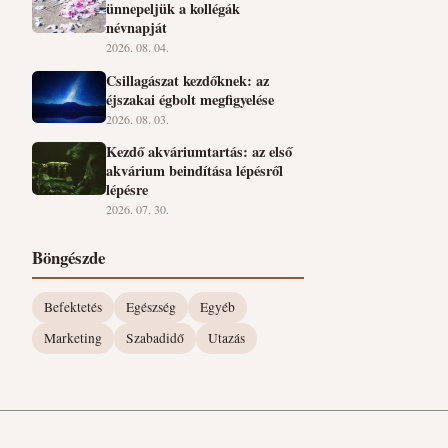
ünnepeljük a kollégák
névnapját
2026. 08. 04.
Csillagászat kezdőknek: az
éjszakai égbolt megfigyelése
2026. 08. 03.
Kezdő akváriumtartás: az első
akvárium beindítása lépésről
lépésre
2026. 07. 30.
Böngészde
Befektetés
Egészség
Egyéb
Marketing
Szabadidő
Utazás