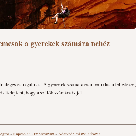
 nemcsak a gyerekek számára nehéz
önleges és izgalmas. A gyerekek számára ez a periódus a felfedezés,
 elfelejteni, hogy a szülők számára is jel
ségről
~
Kapcsolat
~
Impresszum
~
Adatvédelmi nyilatkozat