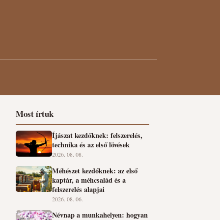
Most írtuk
Íjászat kezdőknek: felszerelés,
technika és az első lövések
2026. 08. 08.
Méhészet kezdőknek: az első
kaptár, a méhcsalád és a
felszerelés alapjai
2026. 08. 06.
Névnap a munkahelyen: hogyan