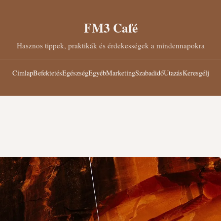
FM3 Café
Hasznos tippek, praktikák és érdekességek a mindennapokra
Címlap
Befektetés
Egészség
Egyéb
Marketing
Szabadidő
Utazás
Keresgélj