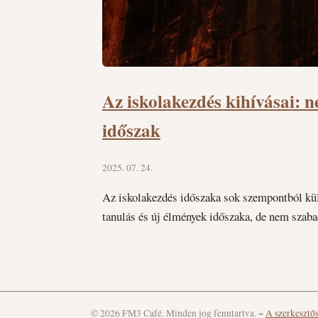
Az iskolakezdés kihívásai:
időszak
2025. 07. 24.
Az iskolakezdés időszaka sok szempontból kül
tanulás és új élmények időszaka, de nem szabad
© 2026 FM3 Café. Minden jog fenntartva.
~
A szerkesztő