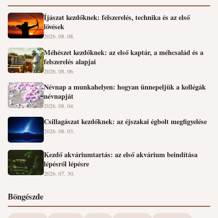
Íjászat kezdőknek: felszerelés, technika és az első
lövések
2026. 08. 08.
Méhészet kezdőknek: az első kaptár, a méhcsalád és a
felszerelés alapjai
2026. 08. 06.
Névnap a munkahelyen: hogyan ünnepeljük a kollégák
névnapját
2026. 08. 04.
Csillagászat kezdőknek: az éjszakai égbolt megfigyelése
2026. 08. 03.
Kezdő akváriumtartás: az első akvárium beindítása
lépésről lépésre
2026. 07. 30.
Böngészde