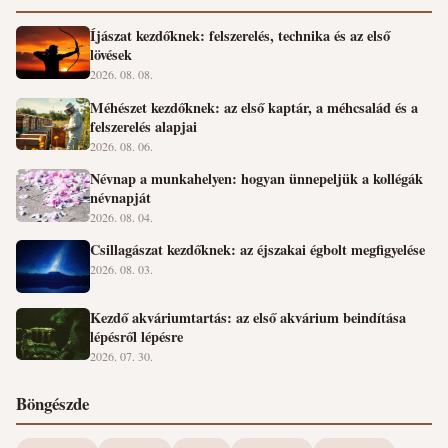
Íjászat kezdőknek: felszerelés, technika és az első
lövések
2026. 08. 08.
Méhészet kezdőknek: az első kaptár, a méhcsalád és a
felszerelés alapjai
2026. 08. 06.
Névnap a munkahelyen: hogyan ünnepeljük a kollégák
névnapját
2026. 08. 04.
Csillagászat kezdőknek: az éjszakai égbolt megfigyelése
2026. 08. 03.
Kezdő akváriumtartás: az első akvárium beindítása
lépésről lépésre
2026. 07. 30.
Böngészde