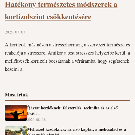
Hatékony természetes módszerek a
kortizolszint csökkentésére
2025. 07. 07.
A kortizol, más néven a stresszhormon, a szervezet természetes
reakciója a stresszre. Amikor a test stresszes helyzetbe kerül, a
mellékvesék kortizolt bocsátanak a véráramba, hogy segítsenek
kezelni a
Most írtuk
Íjászat kezdőknek: felszerelés, technika és az első
lövések
2026. 08. 08.
Méhészet kezdőknek: az első kaptár, a méhcsalád és a
felszerelés alapjai