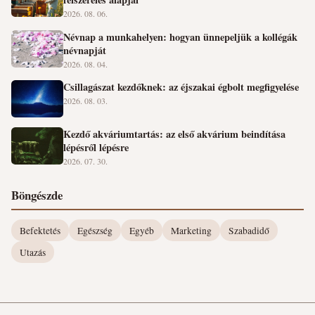
2026. 08. 06.
Névnap a munkahelyen: hogyan ünnepeljük a kollégák
névnapját
2026. 08. 04.
Csillagászat kezdőknek: az éjszakai égbolt megfigyelése
2026. 08. 03.
Kezdő akváriumtartás: az első akvárium beindítása
lépésről lépésre
2026. 07. 30.
Böngészde
Befektetés
Egészség
Egyéb
Marketing
Szabadidő
Utazás