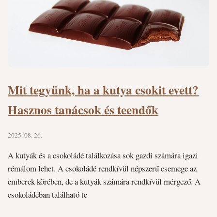
Mit tegyünk, ha a kutya csokit evett?
Hasznos tanácsok és teendők
2025. 08. 26.
A kutyák és a csokoládé találkozása sok gazdi számára igazi
rémálom lehet. A csokoládé rendkívül népszerű csemege az
emberek körében, de a kutyák számára rendkívül mérgező. A
csokoládéban található te