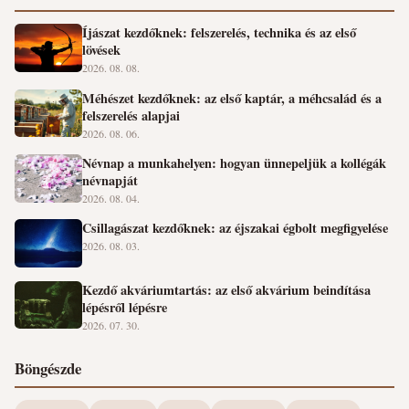
Íjászat kezdőknek: felszerelés, technika és az első
lövések
2026. 08. 08.
Méhészet kezdőknek: az első kaptár, a méhcsalád és a
felszerelés alapjai
2026. 08. 06.
Névnap a munkahelyen: hogyan ünnepeljük a kollégák
névnapját
2026. 08. 04.
Csillagászat kezdőknek: az éjszakai égbolt megfigyelése
2026. 08. 03.
Kezdő akváriumtartás: az első akvárium beindítása
lépésről lépésre
2026. 07. 30.
Böngészde