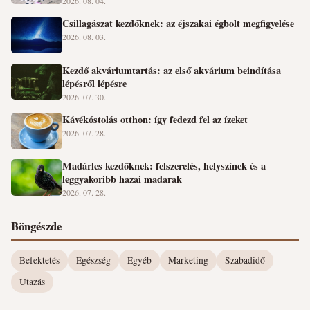
2026. 08. 04.
Csillagászat kezdőknek: az éjszakai égbolt megfigyelése
2026. 08. 03.
Kezdő akváriumtartás: az első akvárium beindítása
lépésről lépésre
2026. 07. 30.
Kávékóstolás otthon: így fedezd fel az ízeket
2026. 07. 28.
Madárles kezdőknek: felszerelés, helyszínek és a
leggyakoribb hazai madarak
2026. 07. 28.
Böngészde
Befektetés
Egészség
Egyéb
Marketing
Szabadidő
Utazás