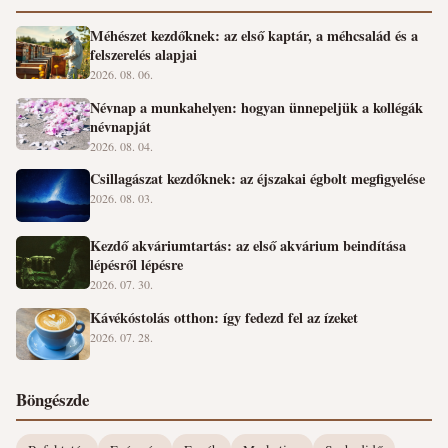
Méhészet kezdőknek: az első kaptár, a méhcsalád és a
felszerelés alapjai
2026. 08. 06.
Névnap a munkahelyen: hogyan ünnepeljük a kollégák
névnapját
2026. 08. 04.
Csillagászat kezdőknek: az éjszakai égbolt megfigyelése
2026. 08. 03.
Kezdő akváriumtartás: az első akvárium beindítása
lépésről lépésre
2026. 07. 30.
Kávékóstolás otthon: így fedezd fel az ízeket
2026. 07. 28.
Böngészde