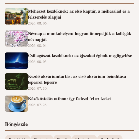
Méhészet kezdőknek: az első kaptár, a méhcsalád és a
felszerelés alapjai
2026. 08. 06.
Névnap a munkahelyen: hogyan ünnepeljük a kollégák
névnapját
2026. 08. 04.
Csillagászat kezdőknek: az éjszakai égbolt megfigyelése
2026. 08. 03.
Kezdő akváriumtartás: az első akvárium beindítása
lépésről lépésre
2026. 07. 30.
Kávékóstolás otthon: így fedezd fel az ízeket
2026. 07. 28.
Böngészde