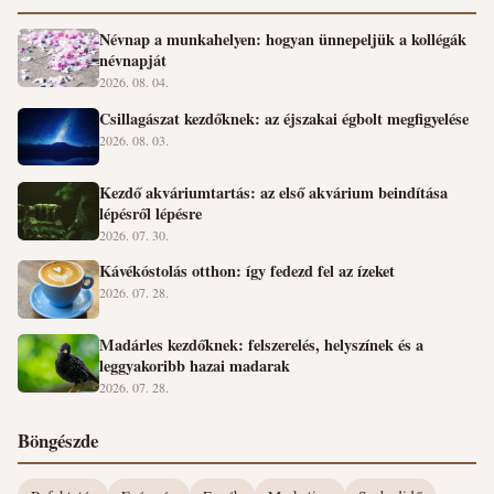
Névnap a munkahelyen: hogyan ünnepeljük a kollégák
névnapját
2026. 08. 04.
Csillagászat kezdőknek: az éjszakai égbolt megfigyelése
2026. 08. 03.
Kezdő akváriumtartás: az első akvárium beindítása
lépésről lépésre
2026. 07. 30.
Kávékóstolás otthon: így fedezd fel az ízeket
2026. 07. 28.
Madárles kezdőknek: felszerelés, helyszínek és a
leggyakoribb hazai madarak
2026. 07. 28.
Böngészde