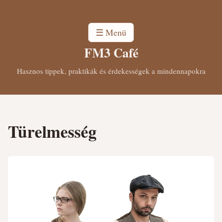
☰ Menü
FM3 Café
Hasznos tippek, praktikák és érdekességek a mindennapokra
Türelmesség