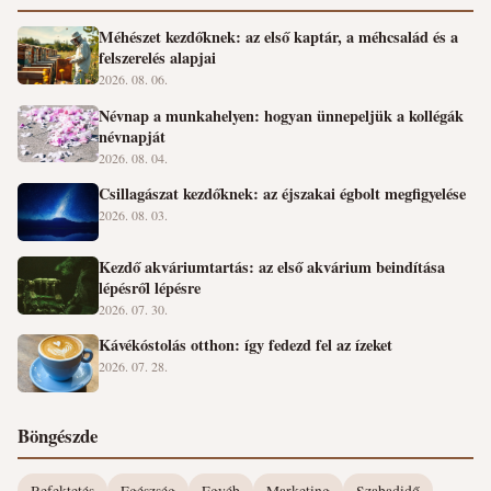
Méhészet kezdőknek: az első kaptár, a méhcsalád és a
felszerelés alapjai
2026. 08. 06.
Névnap a munkahelyen: hogyan ünnepeljük a kollégák
névnapját
2026. 08. 04.
Csillagászat kezdőknek: az éjszakai égbolt megfigyelése
2026. 08. 03.
Kezdő akváriumtartás: az első akvárium beindítása
lépésről lépésre
2026. 07. 30.
Kávékóstolás otthon: így fedezd fel az ízeket
2026. 07. 28.
Böngészde
Befektetés
Egészség
Egyéb
Marketing
Szabadidő