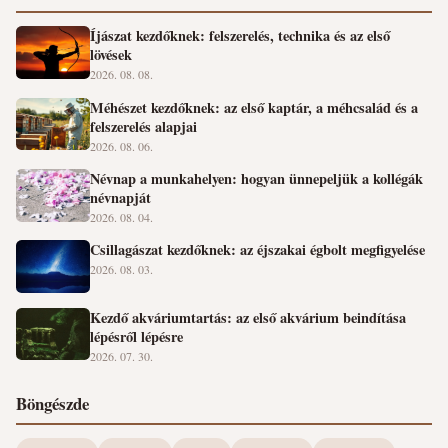
Íjászat kezdőknek: felszerelés, technika és az első
lövések
2026. 08. 08.
Méhészet kezdőknek: az első kaptár, a méhcsalád és a
felszerelés alapjai
2026. 08. 06.
Névnap a munkahelyen: hogyan ünnepeljük a kollégák
névnapját
2026. 08. 04.
Csillagászat kezdőknek: az éjszakai égbolt megfigyelése
2026. 08. 03.
Kezdő akváriumtartás: az első akvárium beindítása
lépésről lépésre
2026. 07. 30.
Böngészde