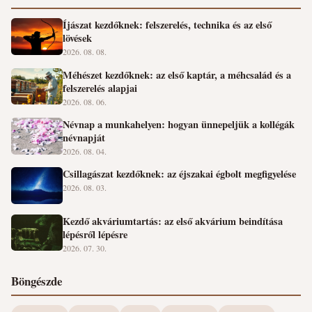
Íjászat kezdőknek: felszerelés, technika és az első
lövések
2026. 08. 08.
Méhészet kezdőknek: az első kaptár, a méhcsalád és a
felszerelés alapjai
2026. 08. 06.
Névnap a munkahelyen: hogyan ünnepeljük a kollégák
névnapját
2026. 08. 04.
Csillagászat kezdőknek: az éjszakai égbolt megfigyelése
2026. 08. 03.
Kezdő akváriumtartás: az első akvárium beindítása
lépésről lépésre
2026. 07. 30.
Böngészde