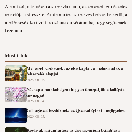
A kortizol, más néven a stresszhormon, a szervezet természetes
reakciója a stresszre. Amikor a test stresszes helyzetbe kerül, a
mellékvesék kortizolt bocsátanak a véráramba, hogy segítsenek
kezelni a
Most írtuk
Méhészet kezdőknek: az első kaptár, a méhcsalád és a
felszerelés alapjai
2026. 08. 06.
Névnap a munkahelyen: hogyan ünnepeljük a kollégák
névnapját
2026. 08. 04.
Csillagászat kezdőknek: az éjszakai égbolt megfigyelése
2026. 08. 03.
Kezdő akváriumtartás: az első akvárium beindítása