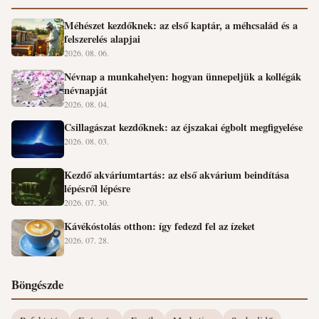
Méhészet kezdőknek: az első kaptár, a méhcsalád és a
felszerelés alapjai
2026. 08. 06.
Névnap a munkahelyen: hogyan ünnepeljük a kollégák
névnapját
2026. 08. 04.
Csillagászat kezdőknek: az éjszakai égbolt megfigyelése
2026. 08. 03.
Kezdő akváriumtartás: az első akvárium beindítása
lépésről lépésre
2026. 07. 30.
Kávékóstolás otthon: így fedezd fel az ízeket
2026. 07. 28.
Böngészde