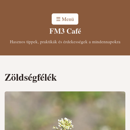
☰ Menü
FM3 Café
Hasznos tippek, praktikák és érdekességek a mindennapokra
Zöldségfélék